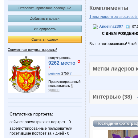
Комплименты
Отправить приватное сообщение
1 комплиментов в гостевой 
Добавить в друзья
Angelina2307
07.
Игнорировать
С ДНЕМ РОЖДЕНИЯ
Сделать подарок
Вы не авторизованы! Чтоб
Совместная покупка: взрослый
популярность:
-2
9262 место
↓
Метки лидеров
рейтинг
2756
?
Привилегированный
пользователь
5
уровня
Интервью (38)
Статистика портрета:
сейчас просматривают портрет - 0
Последние
фотогра
зарегистрированные пользователи
посетившие портрет за 7 дней - 0