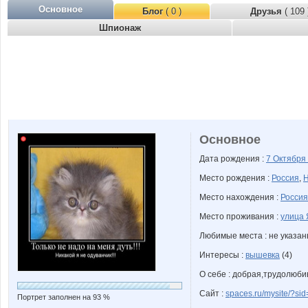
Основное
Блог
( 0 )
Друзья
( 109 
Шпионаж
Основное
Дата рождения :
7 Октября
Место рождения :
Россия
,
Н
Место нахождения :
Россия
Место проживания :
улица 
Любимые места : не указа
Интересы :
вышевка
(4)
О себе : добрая,трудолюби
Сайт :
spaces.ru/mysite/?
Портрет заполнен на 93 %